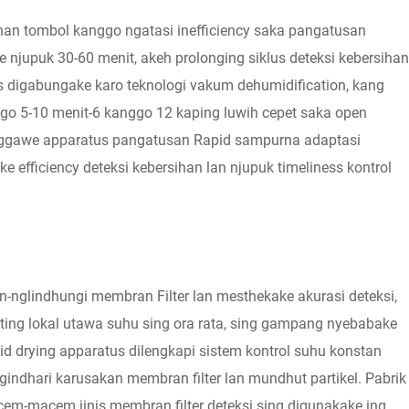
an tombol kanggo ngatasi inefficiency saka pangatusan
 njupuk 30-60 menit, akeh prolonging siklus deteksi kebersihan
s digabungake karo teknologi vakum dehumidification, kang
ggo 5-10 menit-6 kanggo 12 kaping luwih cepet saka open
, nggawe apparatus pangatusan Rapid sampurna adaptasi
efficiency deteksi kebersihan lan njupuk timeliness kontrol
-nglindhungi membran Filter lan mesthekake akurasi deteksi,
ting lokal utawa suhu sing ora rata, sing gampang nyebabake
id drying apparatus dilengkapi sistem kontrol suhu konstan
ngindhari karusakan membran filter lan mundhut partikel. Pabrik
cem-macem jinis membran filter deteksi sing digunakake ing