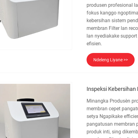
produsen profesional la
fokus kanggo ngoptimal
kebersihan sistem pend
membran Filter lan reco
lan nyediakake support 
efisien.
Ndeleng Liyane >>
Inspeksi Kebersihan
Minangka Produsèn prof
membran cepet pangatu
setya Ngapikake efficie
pangatusan membran pa
produk inti, sing dikem