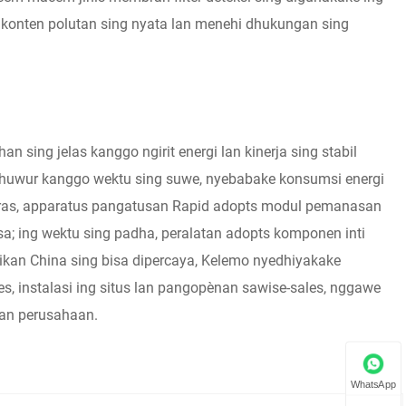
 konten polutan sing nyata lan menehi dhukungan sing
sing jelas kanggo ngirit energi lan kinerja sing stabil
dhuwur kanggo wektu sing suwe, nyebabake konsumsi energi
ntras, apparatus pangatusan Rapid adopts modul pemanasan
a; ing wektu sing padha, peralatan adopts komponen inti
brikan China sing bisa dipercaya, Kelemo nyedhiyakake
es, instalasi ing situs lan pangopènan sawise-sales, nggawe
han perusahaan.
WhatsApp