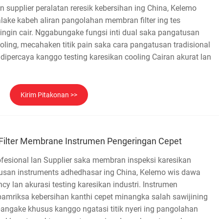
n supplier peralatan reresik kebersihan ing China, Kelemo
ake kabeh aliran pangolahan membran filter ing tes
ingin cair. Nggabungake fungsi inti dual saka pangatusan
oling, mecahaken titik pain saka cara pangatusan tradisional
dipercaya kanggo testing karesikan cooling Cairan akurat lan
Kirim Pitakonan >>
 Filter Membrane Instrumen Pengeringan Cepet
esional lan Supplier saka membran inspeksi karesikan
san instruments adhedhasar ing China, Kelemo wis dawa
ncy lan akurasi testing karesikan industri. Instrumen
mriksa kebersihan kanthi cepet minangka salah sawijining
bangake khusus kanggo ngatasi titik nyeri ing pangolahan