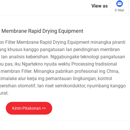
View as
E-Mail
ter Membrane Rapid Drying Equipment
ion Filter Membrane Rapid Drying Equipment minangka piranti
ncang khusus kanggo pangatusan lan pendinginan membran
ikel lan analisis kebersihan. Nggabungake teknologi pangatusan
hu pas, iku Ngartekno nyuda wektu Processing tradisional
s membran Filter. Minangka pabrikan profesional ing China,
imalake alur kerja ing pemantauan lingkungan, kontrol
ebersihan otomotif, lan riset semikonduktor, nyumbang kanggo
urat.
Kirim Pitakonan >>