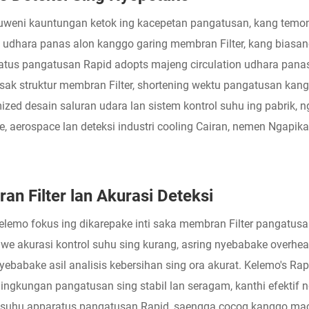
uweni kauntungan ketok ing kacepetan pangatusan, kang temon
i udhara panas alon kanggo garing membran Filter, kang biasane
aratus pangatusan Rapid adopts majeng circulation udhara pana
sak struktur membran Filter, shortening wektu pangatusan kan
ized desain saluran udara lan sistem kontrol suhu ing pabrik
erospace lan deteksi industri cooling Cairan, nemen Ngapikake 
an Filter lan Akurasi Deteksi
lemo fokus ing dikarepake inti saka membran Filter pangatusan
e akurasi kontrol suhu sing kurang, asring nyebabake overhea
ebabake asil analisis kebersihan sing ora akurat. Kelemo's Rap
 lingkungan pangatusan sing stabil lan seragam, kanthi efektif 
trol suhu apparatus pangatusan Rapid, saengga cocog kanggo ma