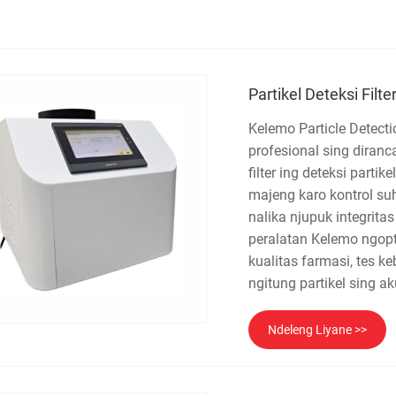
Partikel Deteksi Fil
Kelemo Particle Detect
profesional sing dira
filter ing deteksi part
majeng karo kontrol su
nalika njupuk integrita
peralatan Kelemo ngopt
kualitas farmasi, tes k
ngitung partikel sing ak
Ndeleng Liyane >>