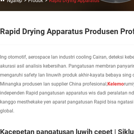
Ngarep
Produk
Rapid Drying Apparatus
Rapid Drying Apparatus Produsen Pro
Ing otomotif, aerospace lan industri cooling Cairan, deteksi k
akurasi asil analisis kebersihan. Pangatusan membran panyarin
mengaruhi safety lan linuwih produk akhir-kayata bebaya sing 
Minangka produsen lan supplier China profesional,
Kelemo
rumi
independen Rapid pangatusan apparatus wis dadi peralatan ndhu
kanggo mesthekake yen aparat pangatusan Rapid bisa ngatasi c
global.
Kacepetan pangatusan luwih cepet | Sikl