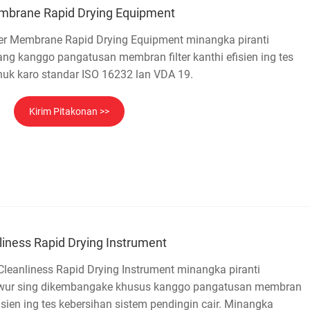
embrane Rapid Drying Equipment
ter Membrane Rapid Drying Equipment minangka piranti
ang kanggo pangatusan membran filter kanthi efisien ing tes
dhuk karo standar ISO 16232 lan VDA 19.
Kirim Pitakonan >>
liness Rapid Drying Instrument
Cleanliness Rapid Drying Instrument minangka piranti
huwur sing dikembangake khusus kanggo pangatusan membran
efisien ing tes kebersihan sistem pendingin cair. Minangka