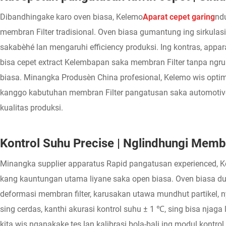
Dibandhingake karo oven biasa, Kelemo
Aparat cepet garing
nd
membran Filter tradisional. Oven biasa gumantung ing sirkulas
sakabèhé lan mengaruhi efficiency produksi. Ing kontras, app
bisa cepet extract Kelembapan saka membran Filter tanpa ngru
biasa. Minangka Produsèn China profesional, Kelemo wis optim
kanggo kabutuhan membran Filter pangatusan saka automotive, a
kualitas produksi.
Kontrol Suhu Precise | Nglindhungi Membr
Minangka supplier apparatus Rapid pangatusan experienced, Ke
kang kauntungan utama liyane saka open biasa. Oven biasa duw
deformasi membran filter, karusakan utawa mundhut partikel, ny
sing cerdas, kanthi akurasi kontrol suhu ± 1 ℃, sing bisa njaga
kita wis nganakake tes lan kalibrasi bola-bali ing modul kon