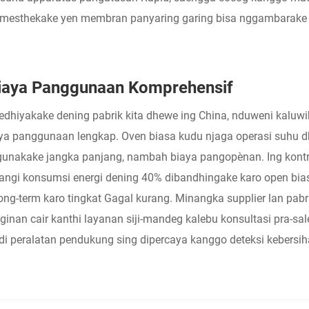
go mesthekake yen membran panyaring garing bisa nggambarake
i Biaya Panggunaan Komprehensif
hiyakake dening pabrik kita dhewe ing China, nduweni kaluwihan 
ya panggunaan lengkap. Oven biasa kudu njaga operasi suhu 
 nggunakake jangka panjang, nambah biaya pangopènan. Ing ko
rangi konsumsi energi dening 40% dibandhingake karo open bias
 long-term karo tingkat Gagal kurang. Minangka supplier lan pa
ginan cair kanthi layanan siji-mandeg kalebu konsultasi pra-sal
i peralatan pendukung sing dipercaya kanggo deteksi kebersi