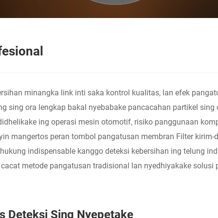
fesional
ebersihan minangka link inti saka kontrol kualitas, lan efek pa
g sing ora lengkap bakal nyebabake pancacahan partikel sing o
didhelikake ing operasi mesin otomotif, risiko panggunaan kom
yin mangertos peran tombol pangatusan membran Filter kirim-de
kung indispensable kanggo deteksi kebersihan ing telung indus
acat metode pangatusan tradisional lan nyedhiyakake solusi pa
us Deteksi Sing Nyepetake